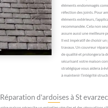
éléments endommagés comme 
réfection des joints. Pour am
éléments extérieurs, l’appli
recommandée. Cela non seule
assure aussi une meilleure p
Il est impératif de choisir u
travaux. Un couvreur répara
de qualité et prolongera la d
sécurisant votre maison con
stratégique vous aidera à év
à maintenir l’intégrité struct
Réparation d'ardoises à St evarzec
 votre maison nécessite un entretien régulier et des rénovations cib