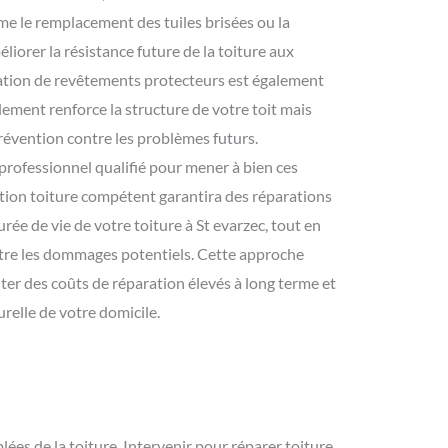
le remplacement des tuiles brisées ou la
éliorer la résistance future de la toiture aux
cation de revêtements protecteurs est également
ment renforce la structure de votre toit mais
révention contre les problèmes futurs.
n professionnel qualifié pour mener à bien ces
tion toiture compétent garantira des réparations
urée de vie de votre toiture à St evarzec, tout en
tre les dommages potentiels. Cette approche
iter des coûts de réparation élevés à long terme et
urelle de votre domicile.
lées de la toiture. Intervenir pour réparer toiture,