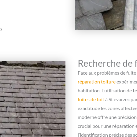
0
Recherche de fu
Face aux problèmes de fuite 
réparation toiture
expériment
habitation. L’utilisation de 
fuites de toit
à St evarzec par
exactitude les zones affecté
moderne offre une précision i
crucial pour une réparation
l’identification précise des s