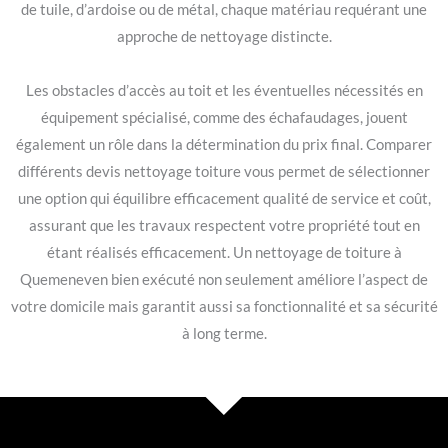
de tuile, d’ardoise ou de métal, chaque matériau requérant une
approche de nettoyage distincte.
Les obstacles d’accès au toit et les éventuelles nécessités en
équipement spécialisé, comme des échafaudages, jouent
également un rôle dans la détermination du prix final. Comparer
différents devis nettoyage toiture vous permet de sélectionner
une option qui équilibre efficacement qualité de service et coût,
assurant que les travaux respectent votre propriété tout en
étant réalisés efficacement. Un nettoyage de toiture à
Quemeneven bien exécuté non seulement améliore l’aspect de
votre domicile mais garantit aussi sa fonctionnalité et sa sécurité
à long terme.