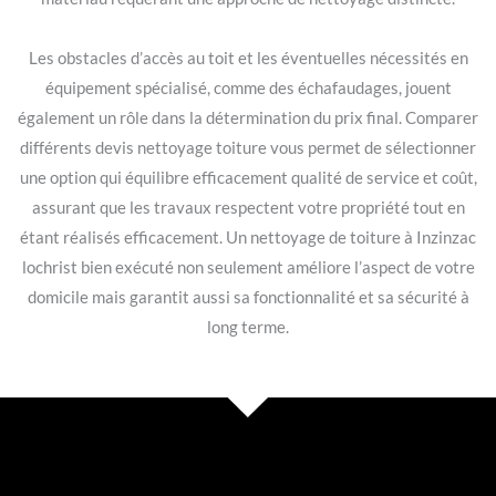
Les obstacles d’accès au toit et les éventuelles nécessités en
équipement spécialisé, comme des échafaudages, jouent
également un rôle dans la détermination du prix final. Comparer
différents devis nettoyage toiture vous permet de sélectionner
une option qui équilibre efficacement qualité de service et coût,
assurant que les travaux respectent votre propriété tout en
étant réalisés efficacement. Un nettoyage de toiture à Inzinzac
lochrist bien exécuté non seulement améliore l’aspect de votre
domicile mais garantit aussi sa fonctionnalité et sa sécurité à
long terme.