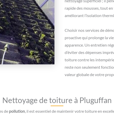
nettoyage superficiel ; il p
rapide des mousses, tout en f
améliorant l’isolation therm
Choisir nos services de dém
proactive qui prolonge la vi
apparence. Un entretien régu
d’éviter des dépenses imprév
toiture contre les intempérie
reste non seulement fonctio
valeur globale de votre propr
Nettoyage de toiture à Pluguffan
les de
pollution
, il est essentiel de maintenir votre toiture en exce