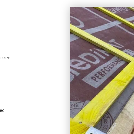
arzec
ec