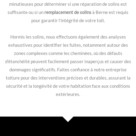
minutieuses pour déterminer si une réparation de solins est
suffisante ou si un
remplacement de solins
à Berne est requis
pour garantir l’intégrité de votre toit.
Hormis les solins, nous effectuons également des analyses
exhaustives pour identifier les fuites, notamment autour des
zones complexes comme les cheminées, où des défauts
d’étanchéité peuvent facilement passer inaperçus et causer des
dommages significatifs. Faites confiance à notre entreprise
toiture pour des interventions précises et durables, assurant la
sécurité et la longévité de votre habitation face aux conditions
extérieures.